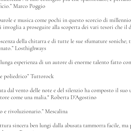
ficio.” Marco Poggio
arole e musica come pochi in questo scorcio di millennio, 
 invoglia a proseguire alla scoperta dei vari tesori che il 
cenza della chitarra e di tutte le sue sfumature soniche; t
uonato.” Losthighways
 lunga esperienza di un autore di enorme talento fatto con 
 e poliedrico” Tuttorock
ata dal vento delle note e del silenzio ha composto il suo 
tatore come una malia." Roberta D’Agostino
vo e rivoluzionario.” Mescalina
tura sincera ben lungi dalla abusata tammorra facile, ma p