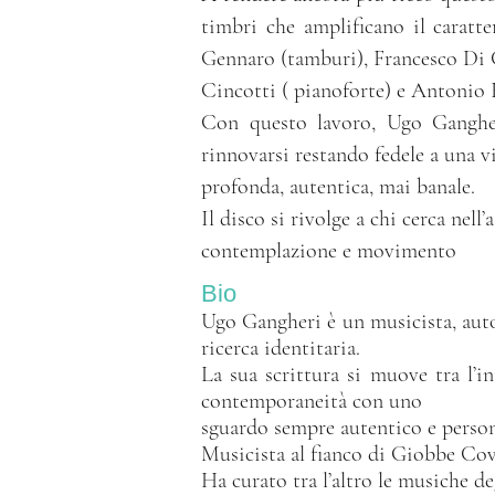
timbri che amplificano il caratte
Gennaro (tamburi), Francesco Di
Cincotti ( pianoforte) e Antonio F
Con questo lavoro, Ugo Gangheri
rinnovarsi restando fedele a una v
profonda, autentica, mai banale.
Il disco si rivolge a chi cerca nell
contemplazione e movimento
Bio
Ugo Gangheri è un musicista, auto
ricerca identitaria.
La sua scrittura si muove tra l’i
contemporaneità con uno
sguardo sempre autentico e person
Musicista al fianco di Giobbe Cov
Ha curato tra l’altro le musiche deg