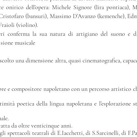
re onirico dell’opera: Michele Signore (lira pontiaca),
 Cristofaro (bansuri), Massimo D’Avanzo (kemenche), E
raioli (violino).
 conferma la sua natura di artigiano del suono e di 
isione musicale
’ascolto una dimensione altra, quasi cinematografica, capace
re e compositore napoletano con un percorso artistico che 
ntimità poetica della lingua napoletana e l’esplorazione 
ale.
atta da oltre venticinque anni.
li spettacoli teatrali di E.Iacchetti, di S.Sarcinelli, di F.Pa