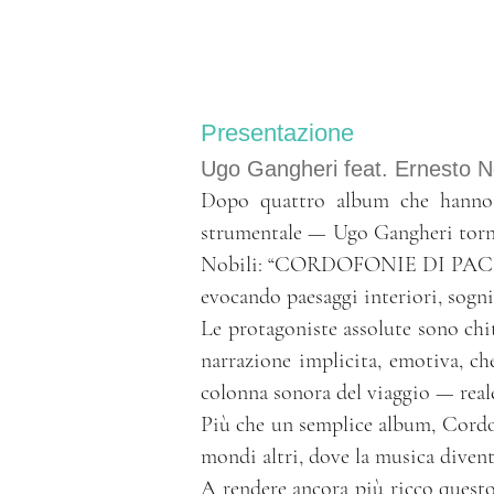
Presentazione
Ugo Gangheri feat. Ernesto No
Dopo quattro album che hanno s
strumentale — Ugo Gangheri torna 
Nobili: “CORDOFONIE DI PACE”, u
evocando paesaggi interiori, sogni
Le protagoniste assolute sono chit
narrazione implicita, emotiva, che
colonna sonora del viaggio — real
Più che un semplice album, Cordof
mondi altri, dove la musica diven
A rendere ancora più ricco questo