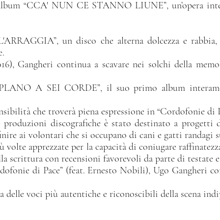
o album “CCA' NUN CE STANNO LIUNE”, un’opera intens
RRAGGIA”, un disco che alterna dolcezza e rabbia, r
e.
), Gangheri continua a scavare nei solchi della memor
PLANO A SEI CORDE”, il suo primo album interamen
nsibilità che troverà piena espressione in “Cordofonie di 
e produzioni discografiche è stato destinato a progetti d
re ai volontari che si occupano di cani e gatti randagi su
ù volte apprezzate per la capacità di coniugare raffinatez
la scrittura con recensioni favorevoli da parte di testate e
ofonie di Pace” (feat. Ernesto Nobili), Ugo Gangheri con
delle voci più autentiche e riconoscibili della scena ind