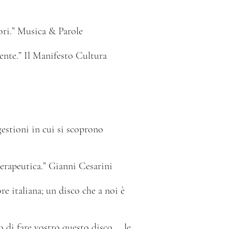
iori.” Musica & Parole
sente.” Il Manifesto Cultura
gestioni in cui si scoprono
terapeutica.” Gianni Cesarini
re italiana; un disco che a noi è
o di fare vostro questo disco…..le