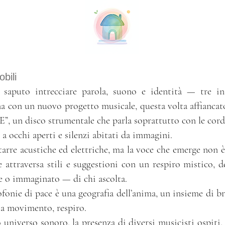
bili
aputo intrecciare parola, suono e identità — tre i
con un nuovo progetto musicale, questa volta affiancato
n disco strumentale che parla soprattutto con le cord
 a occhi aperti e silenzi abitati da immagini.
arre acustiche ed elettriche, ma la voce che emerge non è
 attraversa stili e suggestioni con un respiro mistico, d
e o immaginato — di chi ascolta.
onie di pace è una geografia dell’anima, un insieme di br
ta movimento, respiro.
 universo sonoro, la presenza di diversi musicisti ospiti,