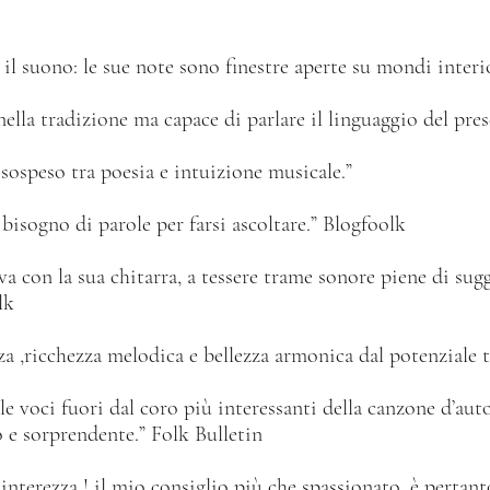
e il suono: le sue note sono finestre aperte su mondi inter
nella tradizione ma capace di parlare il linguaggio del pre
 sospeso tra poesia e intuizione musicale.”
isogno di parole per farsi ascoltare.” Blogfoolk
a con la sua chitarra, a tessere trame sonore piene di sug
lk
a ,ricchezza melodica e bellezza armonica dal potenziale 
e voci fuori dal coro più interessanti della canzone d’auto
o e sorprendente.” Folk Bulletin
interezza ! il mio consiglio più che spassionato, è pertant