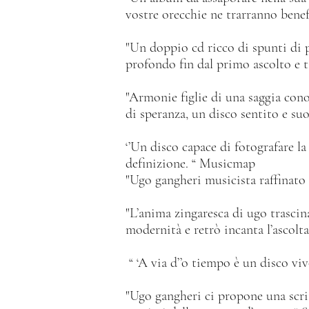
vostre orecchie ne trarranno bene
"Un doppio cd ricco di spunti di p
profondo fin dal primo ascolto e ti
"Armonie figlie di una saggia conos
di speranza, un disco sentito e s
‘’Un disco capace di fotografare la
definizione. “ Musicmap
"Ugo gangheri musicista raffinato
"L’anima zingaresca di ugo trascin
modernità e retrò incanta l’ascol
“ ‘A via d’’o tiempo è un disco vi
"Ugo gangheri ci propone una scrit