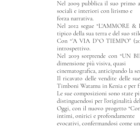
Nel 2009 pubblica il suo prim
sociali e interiori con lirismo e
forza narrativa.
Nel 2012 segue “L'AMMORE & L'A
tipico della sua terra e del suo stil
Con “’A VIA D’‘O TIEMPO” (2016
introspettivo.
Nel 2019 sorprende con “UN BI
dimensione più visiva, quasi
cinematografica, anticipando la se
Il ricavato delle vendite delle su
Timboni Watamu in Kenia e per fini
Le sue composizioni sono state pi
distinguendosi per l’originalità del
Oggi, con il nuovo progetto “Cord
intimi, onirici e profondamente
evocativi, confermandosi come una 