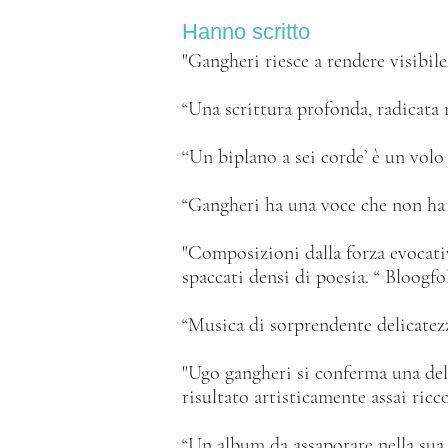
Hanno scritto
"Gangheri riesce a rendere visibil
“Una scrittura profonda, radicata 
‘‘Un biplano a sei corde’ è un volo
“Gangheri ha una voce che non ha b
"Composizioni dalla forza evocativ
spaccati densi di poesia. “ Bloogfo
“Musica di sorprendente delicatezz
"Ugo gangheri si conferma una dell
risultato artisticamente assai ricc
“Un album da assaporare nella sua 