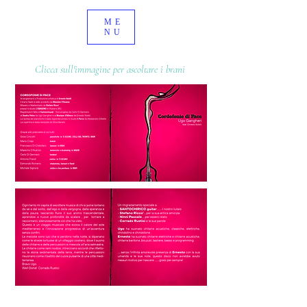
ME
NU
Clicca sull'immagine per ascoltare i brani